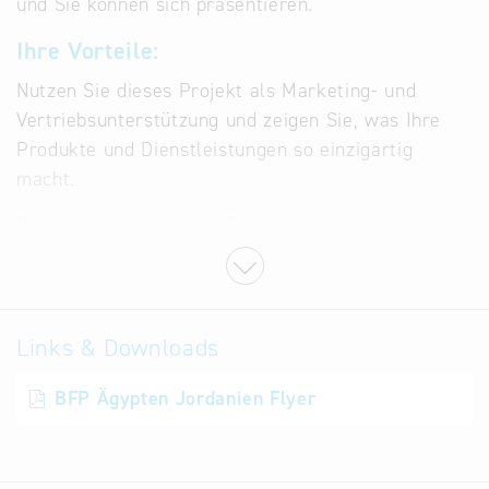
und Sie können sich präsentieren.
Ihre Vorteile:
Nutzen Sie dieses Projekt als Marketing- und
Vertriebsunterstützung und zeigen Sie, was Ihre
Produkte und Dienstleistungen so einzigartig
macht.
Das Erfolgsrezept von „Bayern – Fit for
Partnership“ ist einfach: Bayerische Unternehmen
zeigen ihr gesamtes Produkt- und
Leistungsspektrum und können damit wertvolle
Kontakte zu internationalen Entscheidungsträgern
Links & Downloads
herstellen. Die Beteiligung erfolgt für bayerische
BFP Ägypten Jordanien Flyer
Unternehmen kostenlos, in diesem Fall in Form von
Präsentationen oder kurzen Gesprächen. Sie
können aktiv an der Programmgestaltung