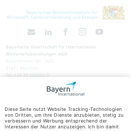
Bayerische Gesellschaft für Internationale
Wirtschaftsbeziehungen mbH
Rosenheimer Str. 143C
81671 München
Tel:
+49 89 660566-0
info
@
bayern-international.de
Wir über uns
Unser Team
Publikationen
Newsroom
Impressum