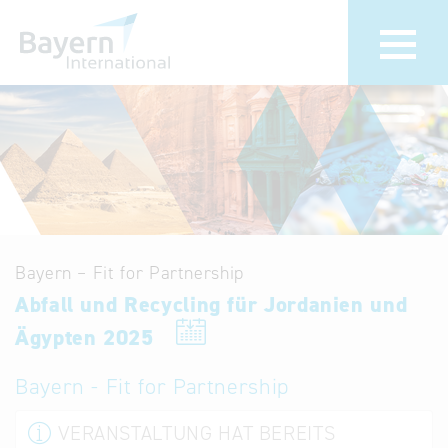
Wir über uns
Termine &
Veranstaltu
Invest in Bavaria
30 Jahre
Partner &
Bayern
Wirtschaftsrepräsentanzen
Internationa
Bayern – Fit for Partnership
Publikationen
Abfall und Recycling für Jordanien und
Newsroom
Stellenangebote
Ägypten 2025
Newsletter
Kontakt
Bayern - Fit for Partnership
Anfahrt
VERANSTALTUNG HAT BEREITS
Treffen Sie uns am