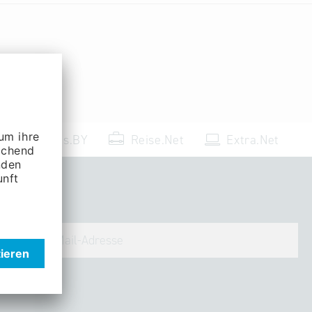
Events.BY
Reise.Net
Extra.Net