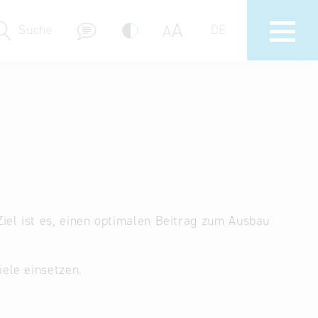
A
A
Suche
DE
Messebeteiligungen
Delegations- & Unternehmerreisen
Bayern – Fit for Partnership
Delegationsbesuche
Key to Bavaria
iel ist es, einen optimalen Beitrag zum Ausbau
Firmendatenbank
iele einsetzen.