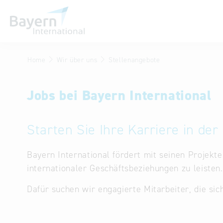
Home
Wir über uns
Stellenangebote
Wir über uns
Invest in Bavaria
Jobs bei Bayern International
Partner & Repräsentanzen
Publikationen
Starten Sie Ihre Karriere in de
Stellenangebote
Bayern International fördert mit seinen Projekt
Kontakt
internationaler Geschäftsbeziehungen zu leisten.
Dafür suchen wir engagierte Mitarbeiter, die sic
Anfahrt
Treffen Sie uns am Infostand