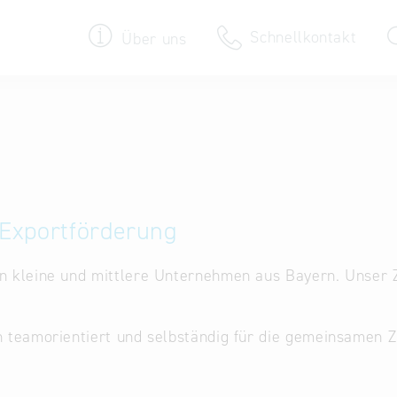
Schnellkontakt
Über uns
Termine & Veranstaltungen
30 Jahre Bayern International
Newsroom
r Exportförderung
Newsletter
en kleine und mittlere Unternehmen aus Bayern. Unser Z
h teamorientiert und selbständig für die gemeinsamen Z