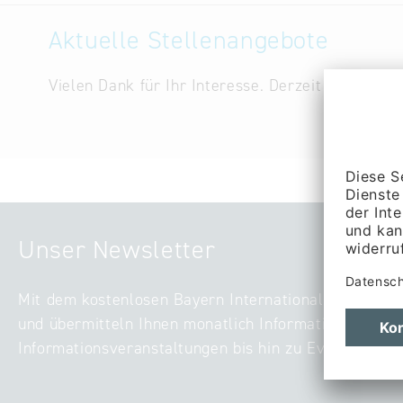
Aktuelle Stellenangebote
Vielen Dank für Ihr Interesse. Derzeit sind bei u
Unser Newsletter
Mit dem kostenlosen Bayern International-Newslette
und übermitteln Ihnen monatlich Informationen zu ak
Informationsveranstaltungen bis hin zu Events – digi