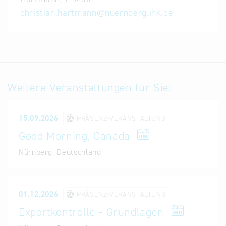
Förderinstrumente des Bundes anbieten.
christian.hartmann@nuernberg.ihk.de
Themen:
Instrumente zur Zahlungssicherung
- Die verschiedenen Instrumente im Praxistest
Weitere Veranstaltungen für Sie:
- Das Akkreditiv – Funktionsweise, Do’s & Don’ts,
Praxisfälle
15.09.2026
PRÄSENZ-VERANSTALTUNG
- Staatliche Exportkreditgarantien – Wie, wann &
Good Morning, Canada
wo?
Nürnberg, Deutschland
Garantien und Bürgschaften
01.12.2026
PRÄSENZ-VERANSTALTUNG
- Unterschiede zw. Garantien und Bürgschaften
Exportkontrolle
- Grundlagen