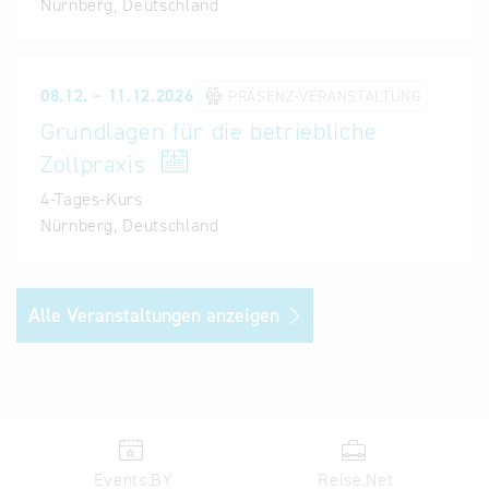
- Vor- und Nachteile
Nürnberg, Deutschland
- Welche Fallstricke sind zu beachten
- Absicherung und Finanzierung
08.12. – 11.12.2026
PRÄSENZ-VERANSTALTUNG
Grundlagen für die betriebliche
Zollpraxis
Kundengewinnung mittels Exportfinanzierung
4-Tages-Kurs
Nürnberg, Deutschland
- Funktionsweise und Arten der Exportfinanzierung
- Finanzierung für den Auslandskunden als
Schlüssel zur Gewinnung neuer Aufträge
Alle Veranstaltungen anzeigen
Veranstalter:
IHK Nürnberg für Mittelfranken
Events.BY
Reise.Net