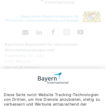
Bayerische Gesellschaft für Internationale
Wirtschaftsbeziehungen mbH
Rosenheimer Str. 143C
81671 München
Tel:
+49 89 660566-0
info
@
bayern-international.de
Wir über uns
Unser Team
Publikationen
Newsroom