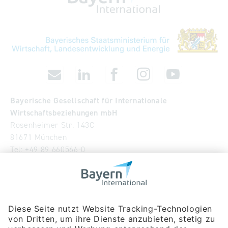
Bayerische Gesellschaft für Internationale
Wirtschaftsbeziehungen mbH
Rosenheimer Str. 143C
81671 München
Tel:
+49 89 660566-0
info
@
bayern-international.de
Wir über uns
Unser Team
Publikationen
Newsroom