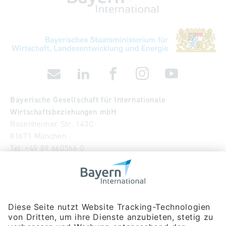
Bayerische Gesellschaft für Internationale
Wirtschaftsbeziehungen mbH
Rosenheimer Str. 143C
81671 München
Tel:
+49 89 660566-0
info
@
bayern-international.de
Wir über uns
Unser Team
Publikationen
Newsroom