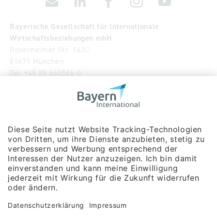
Bayerische Gesellschaft für Internationale
Wirtschaftsbeziehungen mbH
Rosenheimer Str. 143C
81671 München
Tel:
+49 89 660566-0
info
@
bayern-international.de
Wir über uns
Unser Team
Publikationen
Newsroom
Impressum
Datenschutzerklärung
Barrierefreiheitserklärung
Veranstaltungssuche
Messebeteiligungen