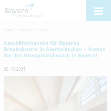
Home
Newsroom
News
Wir über uns
Termine &
Veranstaltu
Geschäftschancen für Bayerns
Invest in Bavaria
Brauindustrie in Aserbaidschan – Nutzen
30 Jahre
Partner &
Sie den Delegationsbesuch in Bayern!
Bayern
Wirtschaftsrepräsentanzen
Internationa
20.10.2025
Publikationen
Newsroom
Stellenangebote
Newsletter
Kontakt
Anfahrt
Treffen Sie uns am