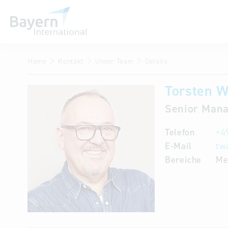
Home
Kontakt
Unser Team
Details
Wir über uns
Invest in Bavaria
Torsten 
Senior Mana
Partner & Repräsentanzen
Publikationen
Telefon
+4
E-Mail
tw
Stellenangebote
Bereiche
Me
Kontakt
Anfahrt
Treffen Sie uns am Infostand