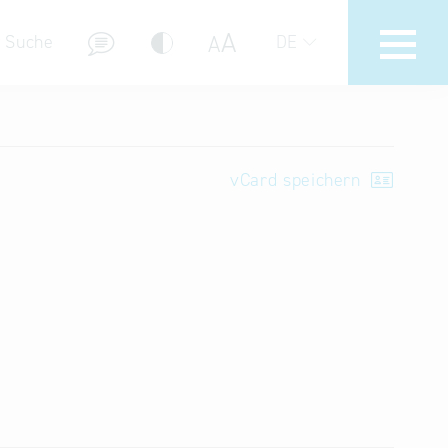
A
A
Suche
DE
Messebeteiligungen
Delegations- & Unternehmerreisen
vCard speichern
Bayern – Fit for Partnership
Delegationsbesuche
Key to Bavaria
Firmendatenbank