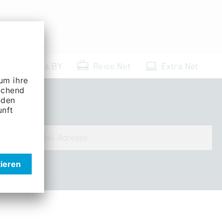
Events.BY
Reise.Net
Extra.Net