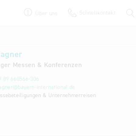
Schnellkontakt
Über uns
Termine & Veranstaltungen
Wagner
30 Jahre Bayern International
ger Messen & Konferenzen
Newsroom
9 89 660566-306
Newsletter
agner
@
bayern-international.de
ssebeteiligungen & Unternehmerreisen