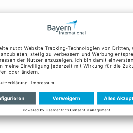
r halten wir Sie auf dem Laufenden
tuellen Projekten: von
tal oder in Präsenz.