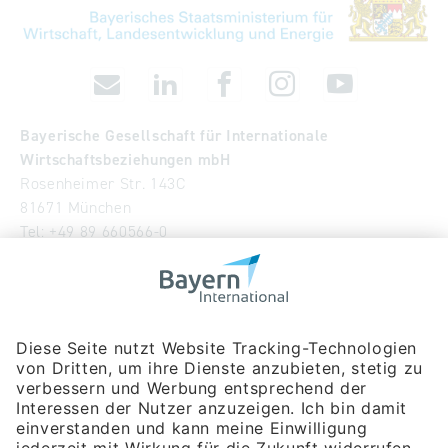
Bayerische Gesellschaft für Internationale
Wirtschaftsbeziehungen mbH
Rosenheimer Str. 143C
81671 München
Tel:
+49 89 660566-0
info
@
bayern-international.de
Wir über uns
Unser Team
Publikationen
Newsroom
Impressum
Datenschutzerklärung