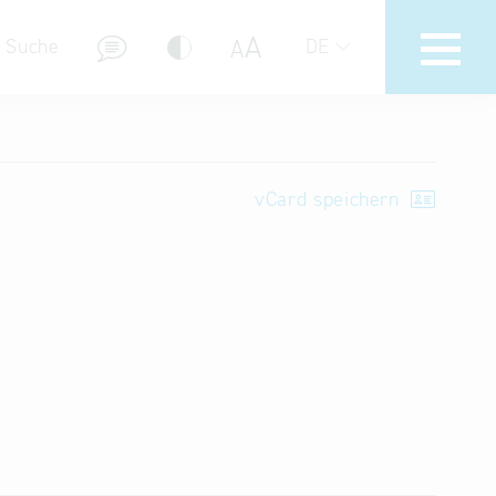
A
A
Suche
DE
Messebeteiligungen
Delegations- & Unternehmerreisen
vCard speichern
Bayern – Fit for Partnership
Delegationsbesuche
Key to Bavaria
Firmendatenbank