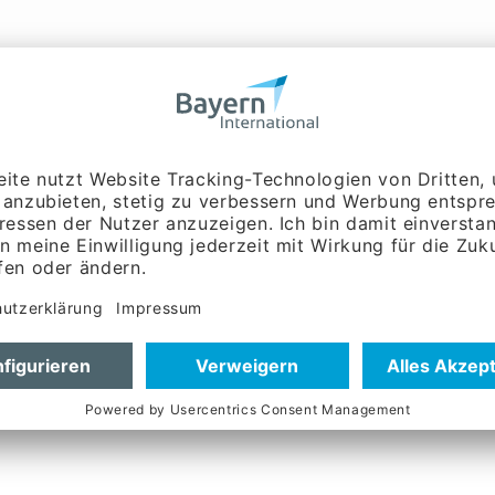
r halten wir Sie auf dem Laufenden
tuellen Projekten: von
tal oder in Präsenz.