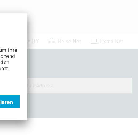
Events.BY
Reise.Net
Extra.Net