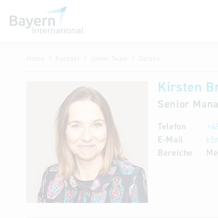
Home
Kontakt
Unser Team
Details
Wir über uns
Invest in Bavaria
Kirsten 
Senior Mana
Partner & Wirtschaftsrepräsentanzen
Publikationen
Telefon
+4
E-Mail
kb
Stellenangebote
Bereiche
Me
Kontakt
Anfahrt
Treffen Sie uns am Infostand