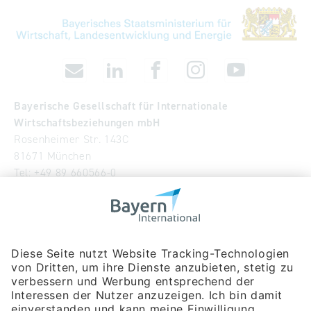
Bayerische Gesellschaft für Internationale
Wirtschaftsbeziehungen mbH
Rosenheimer Str. 143C
81671 München
Tel:
+49 89 660566-0
info
@
bayern-international.de
Wir über uns
Unser Team
Publikationen
Newsroom
Impressum
Datenschutzerklärung