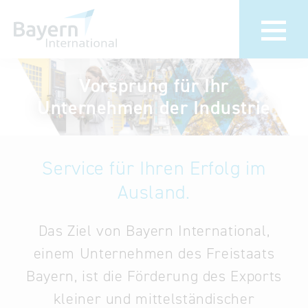
Vorsprung für Ihr
Wir über uns
Termine &
Unternehmen der Industrie
Veranstaltu
Invest in Bavaria
30 Jahre
Partner &
Bayern
Service für Ihren Erfolg im
Wirtschaftsrepräsentanzen
Internationa
Ausland.
Publikationen
Newsroom
Stellenangebote
Das Ziel von Bayern International,
Newsletter
Kontakt
einem Unternehmen des Freistaats
Bayern, ist die Förderung des Exports
Anfahrt
kleiner und mittelständischer
Treffen Sie uns am