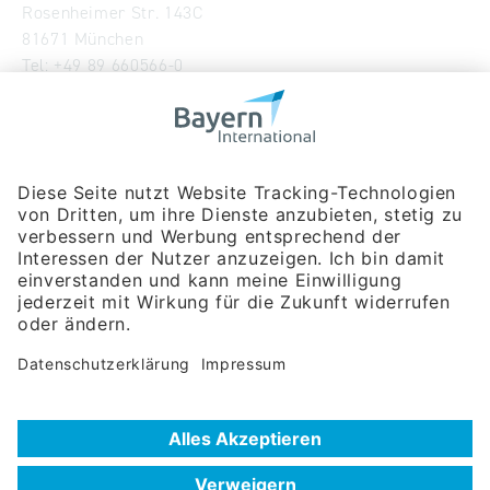
Rosenheimer Str. 143C
81671 München
Tel:
+49 89 660566-0
info
@
bayern-international.de
Wir über uns
Unser Team
Publikationen
Newsroom
Impressum
Datenschutzerklärung
Barrierefreiheitserklärung
Veranstaltungssuche
Messebeteiligungen
Delegationsreisen
Unternehmerreisen
Firmendatenbank
Extra.Net