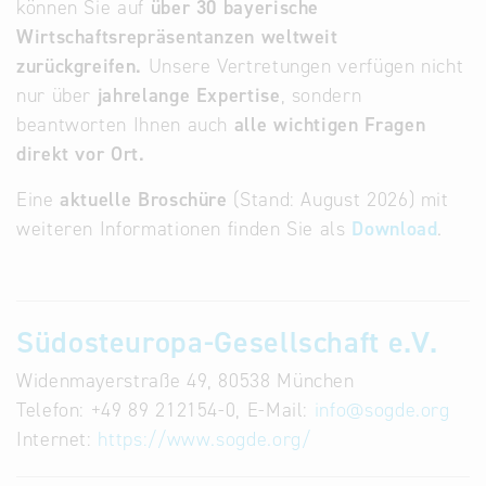
können Sie auf
über 30 bayerische
Infostand
Wirtschaftsrepräsentanzen weltweit
zurückgreifen.
Unsere Vertretungen verfügen nicht
nur über
jahrelange Expertise
, sondern
beantworten Ihnen auch
alle wichtigen Fragen
direkt vor Ort.
Eine
aktuelle Broschüre
(Stand: August 2026) mit
weiteren Informationen finden Sie als
Download
.
Südosteuropa-Gesellschaft e.V.
Widenmayerstraße 49, 80538 München
Telefon: +49 89 212154-0, E-Mail:
info
@
sogde.org
Internet:
https://www.sogde.org/