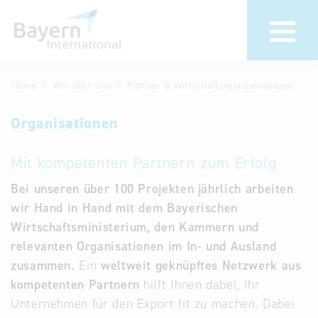
Home
Wir über uns
Partner & Wirtschaftsrepräsentanzen
Wir über uns
Termine &
Veranstaltu
Organisationen
Invest in Bavaria
30 Jahre
Partner &
Mit kompetenten Partnern zum Erfolg
Bayern
Wirtschaftsrepräsentanzen
Internationa
Bei unseren über 100 Projekten jährlich arbeiten
Publikationen
wir Hand in Hand mit dem Bayerischen
Newsroom
Stellenangebote
Wirtschaftsministerium, den Kammern und
relevanten Organisationen im In- und Ausland
Newsletter
Kontakt
zusammen.
Ein
weltweit geknüpftes Netzwerk aus
kompetenten Partnern
hilft Ihnen dabei, Ihr
Anfahrt
Unternehmen für den Export fit zu machen. Dabei
Treffen Sie uns am