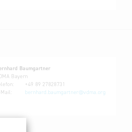
hritt ins Exportgeschäft.
ernhard Baumgartner
DMA Bayern
elefon:
+49 89 27828731
-Mail:
bernhard.baumgartner
@
vdma.org