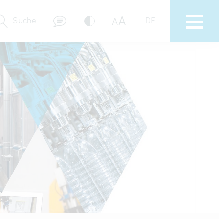
A
A
Suche
DE
Messebeteiligungen
Delegations- & Unternehmerreisen
Bayern – Fit for Partnership
Delegationsbesuche
Key to Bavaria
Firmendatenbank