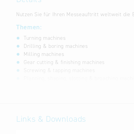
Nutzen Sie für Ihren Messeauftritt weltweit die
Themen:
Turning machines
Drilling & boring machines
Milling machines
Gear cutting & finishing machines
Screwing & tapping machines
Planning, shaping, slotting & broaching mach
Sawing and cutting-off machines
Grinding machines, tool grinding machines
Special purpose grinding machines
Horning, lapping, polishing & deburring mach
Links & Downloads
Special production machines & unit heads
Electro erosion machines