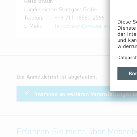
Felix Braun
Veranstalter:
Landesmesse Stuttgart GmbH
Telefon:
+49 711 18560-2566
BAYERN INTERNATIONAL
E-Mail:
felix.braun
@
messe-stuttgart.de
Bayerisches Staatsministerium für Wirtschaf
Die Anmeldefrist ist abgelaufen.
Interesse an weiteren Veranstaltungen 
Erfahren Sie mehr über Messeb