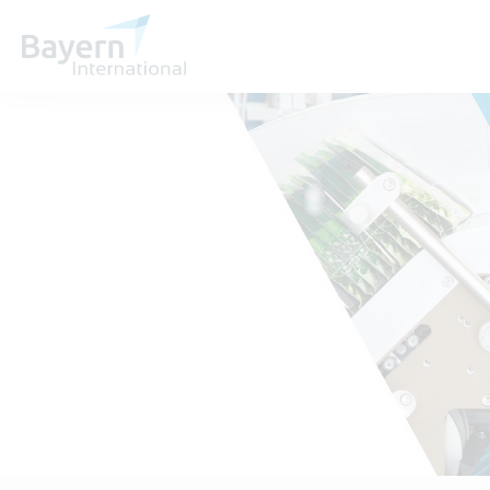
Wir über uns
Invest in Bavaria
Partner & Wirtschaftsrepräsentanzen
Publikationen
Stellenangebote
Kontakt
Anfahrt
Treffen Sie uns am Infostand