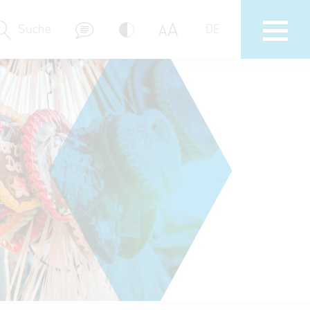
A
A
Suche
DE
Messebeteiligungen
Delegations- & Unternehmerreisen
Bayern – Fit for Partnership
Delegationsbesuche
Key to Bavaria
Firmendatenbank