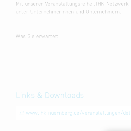
Mit unserer Veranstaltungsreihe „IHK-Netzwerk I
unter Unternehmerinnen und Unternehmern.
Was Sie erwartet:
Impulsvortrag: Inspirierend, praxisnah und mit B
Offene Diskussion: Bringen Sie Ihre Fragen ein,
Netzwerken: In entspannter Atmosphäre Kontakte
Links & Downloads
Verpflegung: Für Getränke und kleine regionalty
Am 19. Mai 2026 rücken wir die Türkei in den Mi
www.ihk-nuernberg.de/veranstaltungen/deta
eine junge Bevölkerung, Drehscheibe von Europa
herausfordernden Rahmenbedingungen.