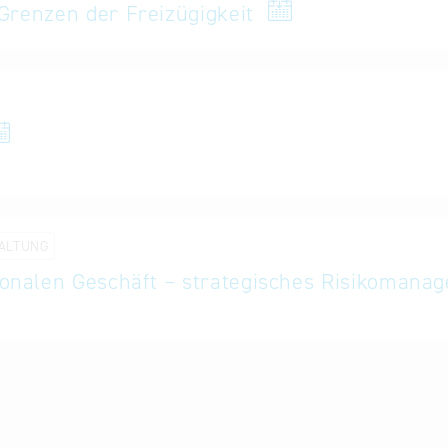
hat Peter Heidinger Hunderte von internationalen Unte
 Grenzen der Freizügigkeit
ALTUNG
ionalen Geschäft – strategisches Risikomanag