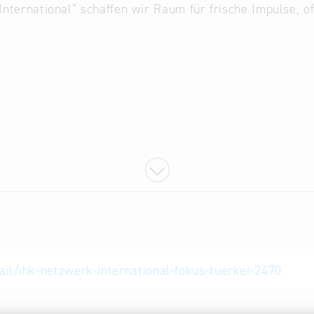
nternational“ schaffen wir Raum für frische Impulse, 
lick auf internationale Märkte
 tauschen Sie Erfahrungen aus
 knüpfen, Ideen teilen, Kooperationen anstoßen
pische Snacks ist gesorgt
ttelpunkt. Die Türkei bietet Unternehmen einen großen 
il/ihk-netzwerk-international-fokus-tuerkei-2470
 nach Asien und wettbewerbsfähige Kosten – steht jedoc