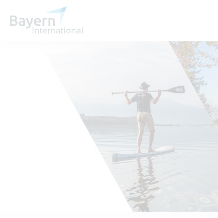
Wir über uns
Invest in Bavaria
Partner & Wirtschaftsrepräsentanzen
Publikationen
Stellenangebote
Kontakt
Anfahrt
Treffen Sie uns am Infostand