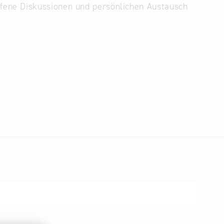
offene Diskussionen und persönlichen Austausch
Binnenmarkt, einen starken Industriestandort,
h zugleich vor hoher Inflation und