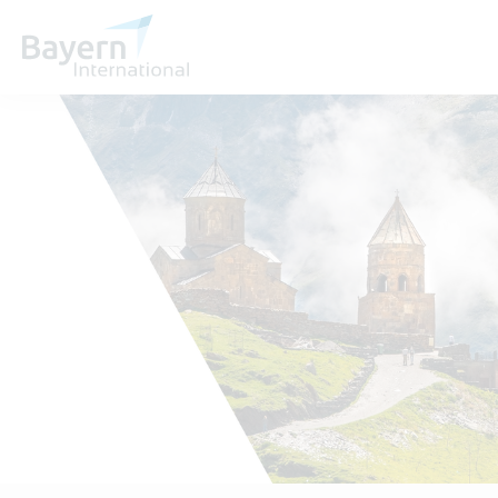
Wir über uns
Invest in Bavaria
Partner & Wirtschaftsrepräsentanzen
Publikationen
Stellenangebote
Kontakt
Anfahrt
Treffen Sie uns am Infostand