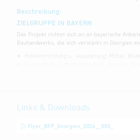
Beschreibung:
ZIELGRUPPE IN BAYERN
Das Projekt richtet sich an an bayerische Anbie
Bauhandwerks, die sich verstärkt in Georgien e
Hoteleinrichtung u. -ausstattung: Möbel, Böden
Haustechnik, Sicherheitstechnik, Fenster, Tü
Wellnessbedarf und Pooltechnik, Außenbereich
Heiz-, Kühl-, Lüftungs- und Solartechnik, 
Datenerfassung, Abrechnung, Software, IT-L
Architektur-, Planungs- und Beratungsleistu
Links & Downloads
ZIELGRUPPE IN GEORGIEN
Im Rahmen des geplanten Projektes sollen
Flyer_BFP_Georgien_2026__003_
Geschäftsführer und technische Leiter geor