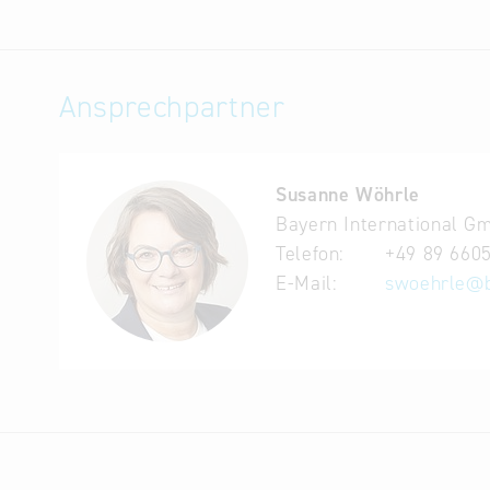
Reiseveranstalter
Führungskräfte mit Entscheidungsbefugnis für
Staatliche Unternehmen/Institutionen/Verbän
Ansprechpartner
Importeure und Händler im Bereich Ausstattu
Vertreter relevanter Fachorganisationen
aus Georgien (15-20 Teilnehmende) nach Bay
Susanne Wöhrle
GESCHÄFTSCHANCEN FÜR BAYRISCHE
Bayern International G
Für deutsche Technologieanbieter und Dienstl
Telefon:
+49 89 660
touristischen Infrastrukturen. Der Markt pr
E-Mail:
swoehrle
@
besserer Qualitäts- und Betriebsinfrastruktu
Georgien verzeichnete 2025 Rekordeinnahmen
Mit einer erwarteten weiteren Steigerung vo
Besonders Tiflis und Batumi sind Spitzenreit
Die Regierung fördert massiv den Ausbau der
Herbergen mit mehr als 33.000 zusätzlichen B
Adscharien und Samzchwe-Dschawetien. Weite