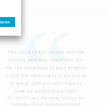
ten, die im Rahmen des BFP-Projektes näher
 und Dienstleistungen so einzigartig macht.
gesamtes Produkt- und Leistungsspektrum und
You could talk in person and see
rfolgt für bayerische Unternehmen kostenlos, in
directly who was interested. For
taltung mitwirken. Um die technische
me, the advantage of such projects
is that the other party is invited, so
tes internationales Weiterbildungsprogramm.
ern.
to speak, and you don't have to
look for anything yourself.
Dr. Ulrich Fraus, Managing Director, bol
Behörden Online Systemhaus GmbH