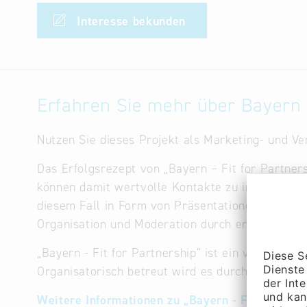
Kurzentren gefördert wird.
Interesse bekunden
Mit dem Aufstieg des Tourismus wächst auch 
Restaurants als auch zu internationaler Fus
Eventgastronomie und kulinarischen Tourism
Georgien gilt als investorenfreundlich mit 
Erfahren Sie mehr über Bayern –
vielfältige Freihandelsabkommen. Die Wirtsc
Die Kombination aus strategischer Lage, wach
Nutzen Sie dieses Projekt als Marketing- und Ve
zu einem attraktiven Investitionsziel für Hot
Weintourismusangebote sowie moderne Gastro
Das Erfolgsrezept von „Bayern – Fit for Partne
In Georgiens Hotelsektor sind aktuell beson
können damit wertvolle Kontakte zu internationa
und integrierte Cloud-Plattformen gefragt.
diesem Fall in Form von Präsentationen oder k
Weitere attraktive Geschäftsfelder sind:
Organisation und Moderation durch erfahrene P
Hotel- und Property-Management-Softwa
„Bayern - Fit for Partnership“ ist ein vom Bayer
Kassensysteme, Payment-Lösungen, digit
Organisatorisch betreut wird es durch Bayern In
Energieeffizienz, Gebäudetechnik, Wasse
Küchen- und Wäschereitechnik, Wartung, E
Weitere Informationen zu „Bayern - Fit for Part