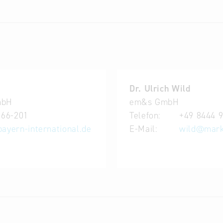
 Investitionen im Bereich des Tourismus
de/ Organisationen aus dem Bereich Tourismus (Hotell
ng von Hotellerie und Gastronomie
ern eingeladen werden.
Dr. Ulrich Wild
 UNTERNEHMEN IN GEORGIEN
mbH
em&s GmbH
eister liegen in Georgien vor allem Chancen in der Mo
566-201
Telefon:
+49 8444 
ofitiert von wachsendem Tourismus, einem dynamischen 
bayern-international.de
E-Mail:
wild
@
mark
r. Deutschland ist zudem ein wichtiger Handelspartner 
 aus dem Tourismus von rund 4,5 Milliarden US-Dollar
n 8–10 % pro Jahr macht der Tourismussektor mittlerwe
er in der Hotelbelegung (bis zu 68 %) sowie in der Nac
 touristischen Infrastruktur. Zwischen 2023 und 2025 
etten. Internationale Marken wie Marriott, Hilton und R
re Wachstumsregionen sind Kutaissi und Mzcheta-Mtian