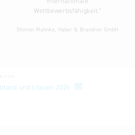
internationale
Wettbewerbsfähigkeit."
t, Landesentwicklung und Energie
Shimon Mahnke, Haber & Brandner GmbH
:
ALTUNG
ettland und Litauen 2026