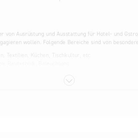
ter von Ausrüstung und Ausstattung für Hotel- und Gstr
ngagieren wollen. Folgende Bereiche sind von besonder
, Textilien, Küchen, Tischkultur, etc
ren, Bautechnik, Beleuchtung
 mit Freizeit- und Erlebniseinrichtungen
Wärmedämmung, Gebäudetechnik
ösungen
ngen
gischer Unternehmen aus der Branche des Hotel- und G