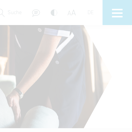
A
A
Suche
DE
Messebeteiligungen
Delegations- & Unternehmerreisen
Bayern – Fit for Partnership
Delegationsbesuche
Key to Bavaria
Firmendatenbank