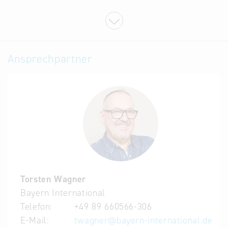
Auslandsmessen und wagen Sie so den ersten
wichtigen Schritt ins Exportgeschäft.
Weitere Informationen und eine allgemeine
Übersicht zu unseren Messebeteiligungen
Ansprechpartner
Veranstalter:
BAYERN INTERNATIONAL
Bayerisches Staatsministerium für Wirtschaft,
Landesentwicklung und Energie
Torsten Wagner
Bayern International
Telefon:
+49 89 660566-306
E-Mail:
twagner
@
bayern-international.de