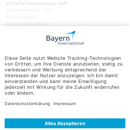
Wirtschaftsbeziehungen mbH
Rosenheimer Str. 143C
81671 München
Tel:
+49 89 660566-0
info
@
bayern-international.de
Wir über uns
Unser Team
Publikationen
Newsroom
Impressum
Datenschutzerklärung
Barrierefreiheitserklärung
Veranstaltungssuche
Messebeteiligungen
Delegationsreisen
Unternehmerreisen
Firmendatenbank