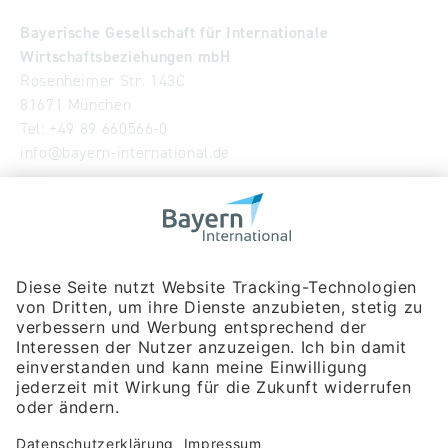
Bayerische Gesellschaft für Internationale
Wirtschaftsbeziehungen mbH
Rosenheimer Str. 143C
81671 München
Tel:
+49 89 660566-0
info
@
bayern-international.de
Wir über uns
Unser Team
Publikationen
Newsroom
Impressum
Datenschutzerklärung
Barrierefreiheitserklärung
Veranstaltungssuche
Messebeteiligungen
Delegationsreisen