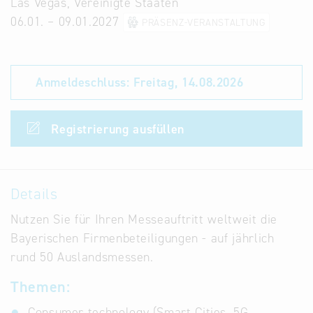
Las Vegas, Vereinigte Staaten
Infostand
06.01. – 09.01.2027
PRÄSENZ-VERANSTALTUNG
Anmeldeschluss:
Freitag, 14.08.2026
Registrierung ausfüllen
Details
Nutzen Sie für Ihren Messeauftritt weltweit die
Bayerischen Firmenbeteiligungen - auf jährlich
rund 50 Auslandsmessen.
Themen:
Consumer technology (Smart Cities, 5G,