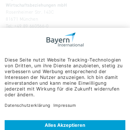
Wirtschaftsbeziehungen mbH
Rosenheimer Str. 143C
81671 München
Tel:
+49 89 660566-0
info
@
bayern-international.de
Wir über uns
Unser Team
Publikationen
Newsroom
Impressum
Datenschutzerklärung
Barrierefreiheitserklärung
Veranstaltungssuche
Messebeteiligungen
Delegationsreisen
Unternehmerreisen