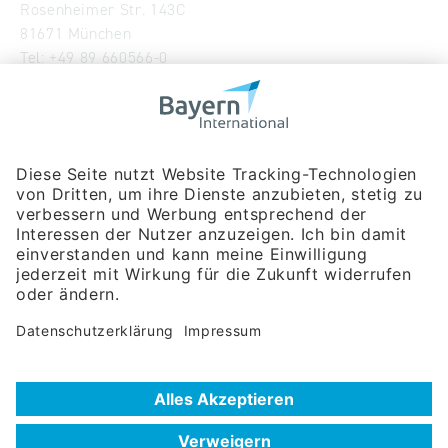
Rosenheimer Str. 143C
81671 München
Tel:
+49 89 660566-0
info
@
bayern-international.de
Wir über uns
Unser Team
Publikationen
Newsroom
Impressum
Datenschutzerklärung
Barrierefreiheitserklärung
Veranstaltungssuche
Messebeteiligungen
Delegationsreisen
Unternehmerreisen
Firmendatenbank
Extra.Net