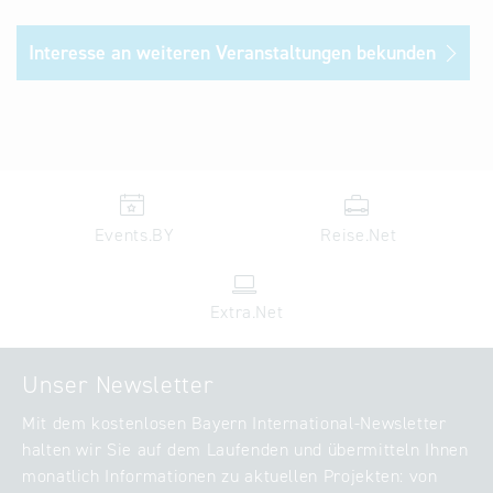
Interesse an weiteren Veranstaltungen bekunden
Events.BY
Reise.Net
Extra.Net
Unser Newsletter
Mit dem kostenlosen Bayern International-Newsletter
halten wir Sie auf dem Laufenden und übermitteln Ihnen
monatlich Informationen zu aktuellen Projekten: von