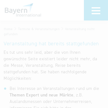
Home
Termine & Veranstaltungen
Veranstaltung nicht
Wir über uns
Termine &
gefunden
Veranstaltu
Invest in Bavaria
Veranstaltung hat bereits stattgefunden
30 Jahre
Partner &
Es tut uns sehr leid, aber die von Ihnen
Bayern
Wirtschaftsrepräsentanzen
gewünschte Seite existiert leider nicht mehr, da
Internationa
die Messe, Veranstaltung, Reise bereits
Publikationen
stattgefunden hat. Sie haben nachfolgende
Newsroom
Stellenangebote
Möglichkeiten:
Newsletter
Kontakt
Bei Interesse an Veranstaltungen rund um die
Themen Export und neue Märkte
, z.B.
Anfahrt
Auslandsmessen oder Unternehmerreisen,
Treffen Sie uns am