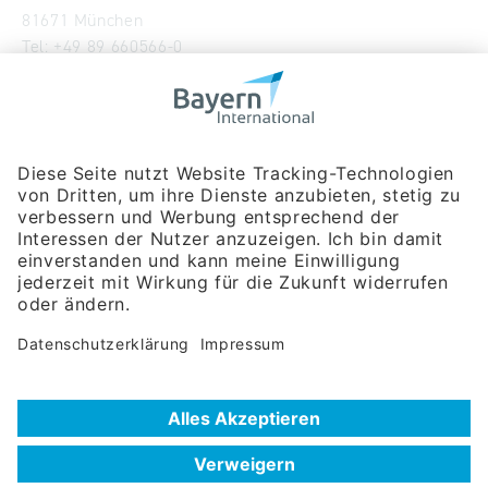
81671 München
Tel:
+49 89 660566-0
info
@
bayern-international.de
Wir über uns
Unser Team
Publikationen
Newsroom
Impressum
Datenschutzerklärung
Barrierefreiheitserklärung
Veranstaltungssuche
Messebeteiligungen
Delegationsreisen
Unternehmerreisen
Firmendatenbank
Extra.Net