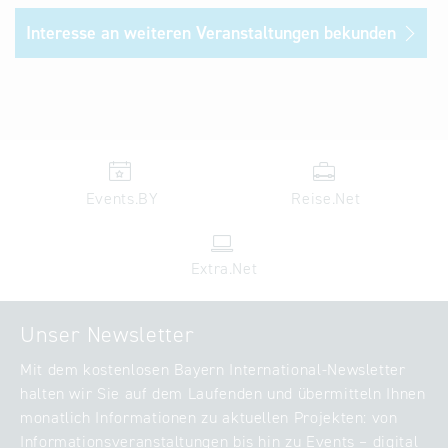
Interesse an weiteren Veranstaltungen bekunden
Events.BY
Reise.Net
Extra.Net
Unser Newsletter
Mit dem kostenlosen Bayern International-Newsletter
halten wir Sie auf dem Laufenden und übermitteln Ihnen
monatlich Informationen zu aktuellen Projekten: von
Informationsveranstaltungen bis hin zu Events – digital