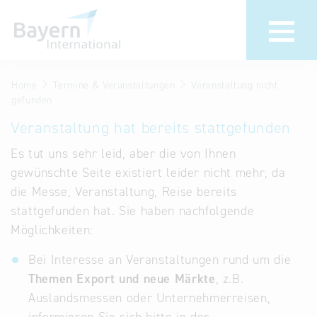
Home
Termine & Veranstaltungen
Veranstaltung nicht
Wir über uns
Termine &
gefunden
Veranstaltu
Invest in Bavaria
Veranstaltung hat bereits stattgefunden
30 Jahre
Partner &
Es tut uns sehr leid, aber die von Ihnen
Bayern
Wirtschaftsrepräsentanzen
gewünschte Seite existiert leider nicht mehr, da
Internationa
die Messe, Veranstaltung, Reise bereits
Publikationen
stattgefunden hat. Sie haben nachfolgende
Newsroom
Stellenangebote
Möglichkeiten:
Newsletter
Kontakt
Bei Interesse an Veranstaltungen rund um die
Themen Export und neue Märkte
, z.B.
Anfahrt
Auslandsmessen oder Unternehmerreisen,
Treffen Sie uns am