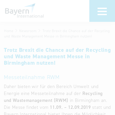
Home
Newsroom
Trotz Brexit die Chance auf der Recycling
Wir über uns
Termine &
und Waste Management Messe in Birmingham nutzen!
Veranstaltu
Invest in Bavaria
Trotz Brexit die Chance auf der Recycling
30 Jahre
Partner &
und Waste Management Messe in
Bayern
Wirtschaftsrepräsentanzen
Birmingham nutzen!
Internationa
Publikationen
Messeteilnahme RWM
Newsroom
Stellenangebote
Daher bieten wir für den Bereich Umwelt und
Newsletter
Energie eine Messeteilnahme auf der
Kontakt
Recycling
und Wastemanagement (RWM)
in Birmingham an.
Anfahrt
Die Messe findet vom
11.09. – 12.09.2019
statt und
Bayern International bietet Ihnen die Möglichkeit
Treffen Sie uns am