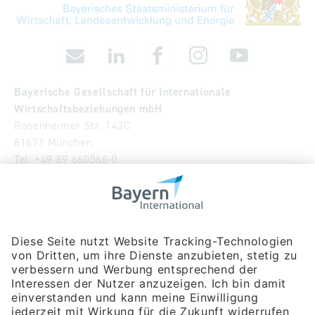
Bayerische Gesellschaft für Internationale
Wirtschaftsbeziehungen mbH
Rosenheimer Str. 143C
81671 München
Tel:
+49 89 660566-0
info
@
bayern-international.de
Wir über uns
Unser Team
Publikationen
Newsroom
Impressum
Datenschutzerklärung
Barrierefreiheitserklärung