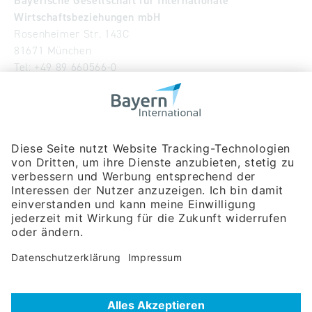
Bayerische Gesellschaft für Internationale
Wirtschaftsbeziehungen mbH
Rosenheimer Str. 143C
81671 München
Tel:
+49 89 660566-0
info
@
bayern-international.de
Wir über uns
Unser Team
Publikationen
Newsroom
Impressum
Datenschutzerklärung
Barrierefreiheitserklärung
Veranstaltungssuche
Messebeteiligungen
Delegationsreisen
Unternehmerreisen