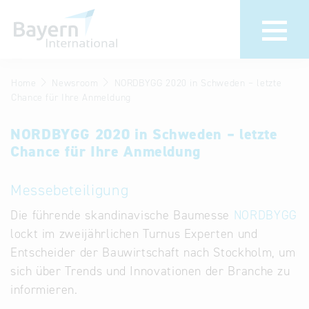
Home
Newsroom
NORDBYGG 2020 in Schweden – letzte
Wir über uns
Termine &
Chance für Ihre Anmeldung
Veranstaltungen
Invest in
NORDBYGG 2020 in Schweden – letzte
Bavaria
30 Jahre
Chance für Ihre Anmeldung
Bayern
Partner &
International
Repräsentanzen
Messebeteiligung
Newsroom
Publikationen
Die führende skandinavische Baumesse
NORDBYGG
lockt im zweijährlichen Turnus Experten und
Stellenangebote
Newsletter
Entscheider der Bauwirtschaft nach Stockholm, um
Kontakt
sich über Trends und Innovationen der Branche zu
informieren.
Anfahrt