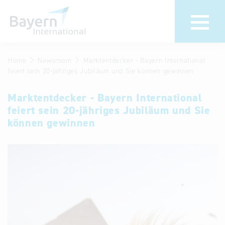
Home
Newsroom
Marktentdecker - Bayern International
Wir über uns
Termine &
feiert sein 20-jähriges Jubiläum und Sie können gewinnen
Veranstaltu
Invest in Bavaria
Marktentdecker - Bayern International
30 Jahre
Partner &
feiert sein 20-jähriges Jubiläum und Sie
Bayern
Wirtschaftsrepräsentanzen
können gewinnen
Internationa
Publikationen
Newsroom
Stellenangebote
Newsletter
Kontakt
Anfahrt
Treffen Sie uns am