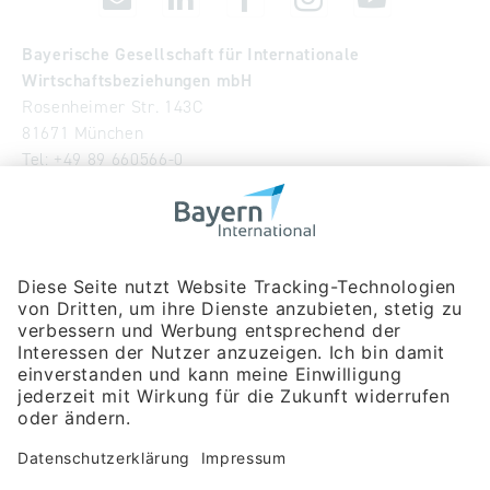
Bayerische Gesellschaft für Internationale
Wirtschaftsbeziehungen mbH
Rosenheimer Str. 143C
81671 München
Tel:
+49 89 660566-0
info
@
bayern-international.de
Wir über uns
Unser Team
Publikationen
Newsroom
Impressum
Datenschutzerklärung
Barrierefreiheitserklärung
Veranstaltungssuche
Messebeteiligungen