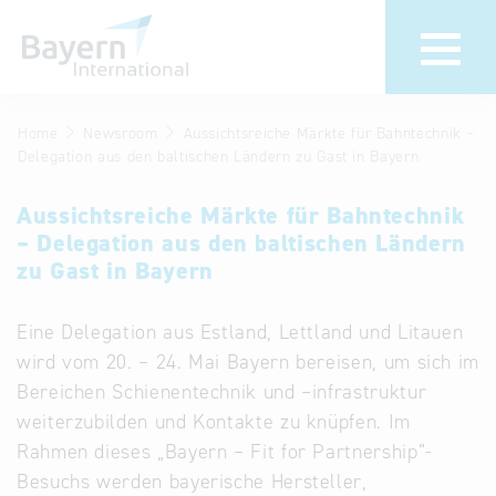
Home
Newsroom
Aussichtsreiche Märkte für Bahntechnik –
Wir über uns
Termine &
Delegation aus den baltischen Ländern zu Gast in Bayern
Veranstaltu
Invest in Bavaria
Aussichtsreiche Märkte für Bahntechnik
30 Jahre
Partner &
– Delegation aus den baltischen Ländern
Bayern
Wirtschaftsrepräsentanzen
zu Gast in Bayern
Internationa
Publikationen
Eine Delegation aus Estland, Lettland und Litauen
Newsroom
Stellenangebote
wird vom 20. – 24. Mai Bayern bereisen, um sich im
Newsletter
Bereichen Schienentechnik und –infrastruktur
Kontakt
weiterzubilden und Kontakte zu knüpfen. Im
Rahmen dieses „Bayern – Fit for Partnership“-
Anfahrt
Besuchs werden bayerische Hersteller,
Treffen Sie uns am