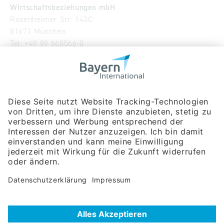
Wirtschaftsbeziehungen mbH
Rosenheimer Str. 143C
81671 München
Tel:
+49 89 660566-0
info
@
bayern-international.de
Wir über uns
Unser Team
Publikationen
Newsroom
Impressum
Datenschutzerklärung
Barrierefreiheitserklärung
Veranstaltungssuche
Messebeteiligungen
Delegationsreisen
Unternehmerreisen