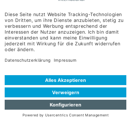
Wir über uns
Unser Team
Publikationen
Newsroom
Impressum
Datenschutzerklärung
Barrierefreiheitserklärung
Veranstaltungssuche
Messebeteiligungen
Delegationsreisen
Unternehmerreisen
Firmendatenbank
Extra.Net