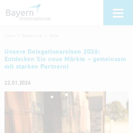
Home
Newsroom
News
Wir über uns
Termine &
Veranstaltu
Unsere Delegationsreisen 2026:
Invest in Bavaria
Entdecken Sie neue Märkte – gemeinsam
30 Jahre
Partner &
mit starken Partnern!
Bayern
Wirtschaftsrepräsentanzen
Internationa
22.01.2026
Publikationen
Newsroom
Stellenangebote
Newsletter
Kontakt
Anfahrt
Treffen Sie uns am