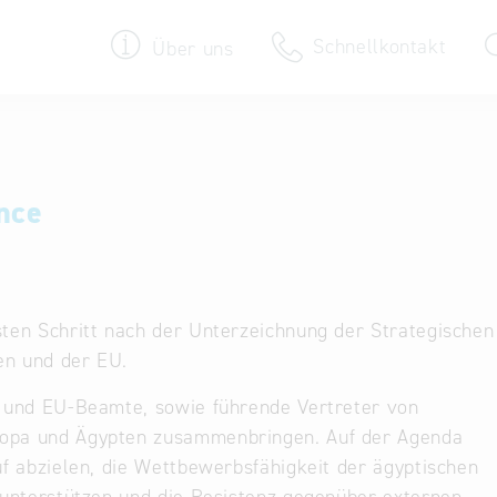
Schnellkontakt
Über uns
Termine & Veranstaltungen
30 Jahre Bayern International
nce
Newsroom
Newsletter
ten Schritt nach der Unterzeichnung der Strategischen
en und der EU.
- und EU-Beamte, sowie führende Vertreter von
opa und Ägypten zusammenbringen. Auf der Agenda
f abzielen, die Wettbewerbsfähigkeit der ägyptischen