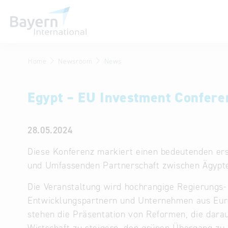
Home
Newsroom
News
Wir über uns
Invest in Bavaria
Egypt – EU Investment Confere
Partner & Repräsentanzen
Publikationen
28.05.2024
Stellenangebote
Diese Konferenz markiert einen bedeutenden ers
und Umfassenden Partnerschaft zwischen Ägypt
Kontakt
Die Veranstaltung wird hochrangige Regierungs
Anfahrt
Entwicklungspartnern und Unternehmen aus Eur
stehen die Präsentation von Reformen, die darau
Treffen Sie uns am Infostand