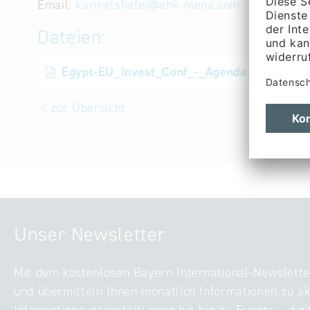
Email:
karinelshafei
@
ahk-mena.com
Dateien:
Egypt-EU_Invest_Conf_-_Agenda
zur Übersicht
Unser Newsletter
Mit dem kostenlosen Bayern International-Newslette
und übermitteln Ihnen monatlich Informationen zu ak