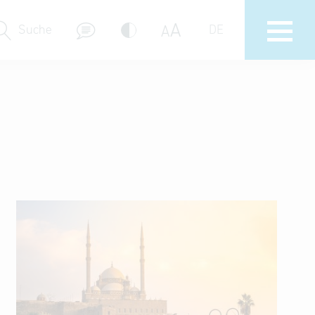
A
A
Suche
DE
Messebeteiligungen
Delegations- & Unternehmerreisen
Bayern – Fit for Partnership
Delegationsbesuche
Key to Bavaria
Firmendatenbank