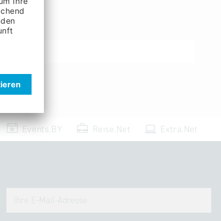
Events.BY
Reise.Net
Extra.Net