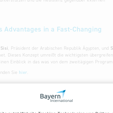
 unterstützen und die Resistenz gegenüber externen
s Advantages in a Fast-Changing
-Sisi
, Präsident der Arabischen Republik Ägypten, und
S
et. Dieses Konzept umreißt die wichtigsten übergreifen
 einen Einblick in das was von dem zweitägigen Progr
finden Sie
hier
.