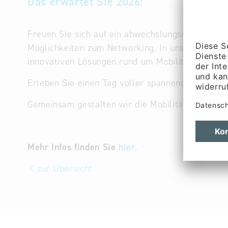
Das erwartet Sie 2026:
Freuen Sie sich auf ein abwechslungsreiches Pro
Möglichkeiten zum Networking. In unserem begle
innovativen Lösungen rund um Mobilität, Infrastr
Erleben Sie einen Tag voller spannender Einblick
Gemeinsam gestalten wir die Mobilität von morge
Mehr Infos finden Sie
hier.
zur Übersicht