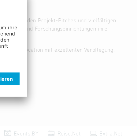
nspirierenden Projekt-Pitches und vielfältigen
Start-ups und Forschungseinrichtungen ihre
ierenden Location mit exzellenter Verpflegung.
Events.BY
Reise.Net
Extra.Net