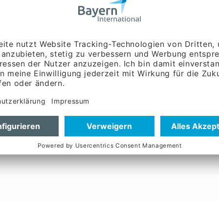
gramm mit praxisnahen Keynotes, interaktiven Panels, i
itenden Ausstellerbereich präsentieren Unternehmen, 
uktur, Energie und Digitalisierung.
e, neuer Kontakte und kreativer Ideen – in einer inspir
n – seien Sie dabei!