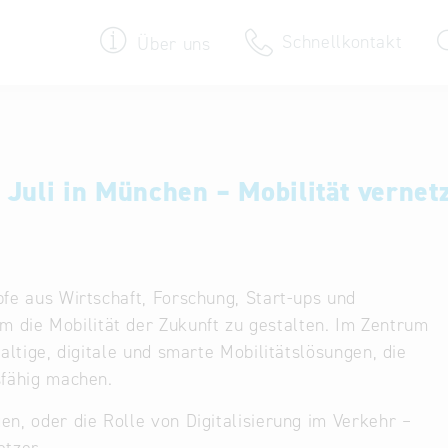
Schnellkontakt
Über uns
Termine & Veranstaltungen
30 Jahre Bayern International
Juli in München – Mobilität vernetz
Newsroom
Newsletter
fe aus Wirtschaft, Forschung, Start-ups und
ie Mobilität der Zukunft zu gestalten. Im Zentrum
ltige, digitale und smarte Mobilitätslösungen, die
sfähig machen.
n, oder die Rolle von Digitalisierung im Verkehr –