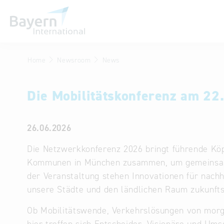
Home
Newsroom
News
Wir über uns
Invest in Bavaria
Die Mobilitätskonferenz am 22. 
Partner & Repräsentanzen
Publikationen
26.06.2026
Stellenangebote
Die Netzwerkkonferenz 2026 bringt führende Köp
Kommunen in München zusammen, um gemeinsam d
Kontakt
der Veranstaltung stehen Innovationen für nachha
unsere Städte und den ländlichen Raum zukunft
Anfahrt
Ob Mobilitätswende, Verkehrslösungen von morge
Treffen Sie uns am Infostand