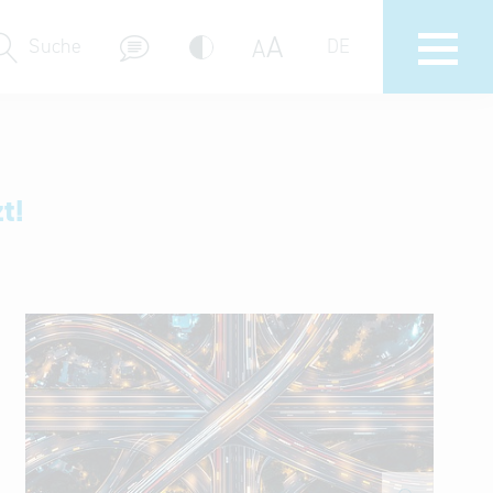
A
A
Suche
DE
Messebeteiligungen
Delegations- & Unternehmerreisen
t!
Bayern – Fit for Partnership
Delegationsbesuche
Key to Bavaria
Firmendatenbank