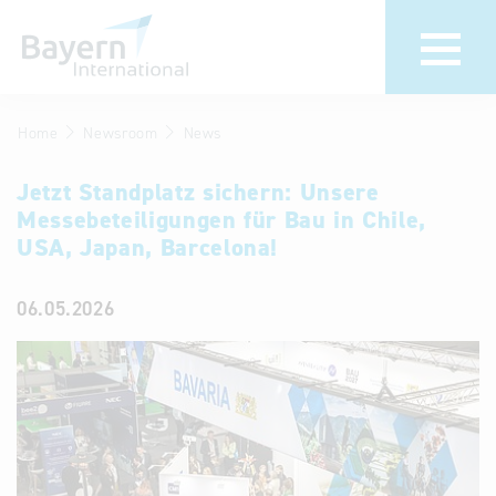
Home
Newsroom
News
Wir über uns
Termine &
Veranstaltungen
Jetzt Standplatz sichern: Unsere
Invest in
Messebeteiligungen für Bau in Chile,
Bavaria
30 Jahre
USA, Japan, Barcelona!
Bayern
Partner &
International
Repräsentanzen
06.05.2026
Newsroom
Publikationen
Stellenangebote
Newsletter
Kontakt
Anfahrt