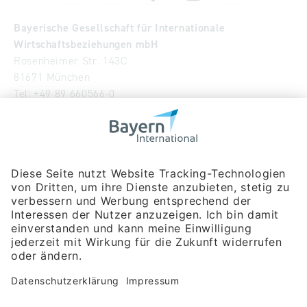
Bayerische Gesellschaft für Internationale
Wirtschaftsbeziehungen mbH
Rosenheimer Str. 143C
81671 München
Tel:
+49 89 660566-0
info
@
bayern-international.de
Wir über uns
Unser Team
Publikationen
Newsroom
Impressum
Datenschutzerklärung
Barrierefreiheitserklärung
Veranstaltungssuche
Messebeteiligungen